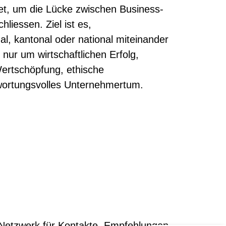
et, um die Lücke zwischen Business-
liessen. Ziel ist es,
l, kantonal oder national miteinander
 nur um wirtschaftlichen Erfolg,
ertschöpfung, ethische
wortungsvolles Unternehmertum.
Kundenbewertungen und Erfahrungen zu
Daniel Krespach - FREIHEIT DURCH UNTERNEHMERTUM
%
99
SEHR GUT
Empfehlungen auf
ProvenExpert.com
5,00
/
4,88
 Netzwerk für Kontakte, Empfehlungen