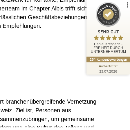
14
217
team im Chapter Albis trifft sich
1
Bewertungen von
Bewertungen auf
rlässlichen Geschäftsbeziehungen
anderen Quelle
ProvenExpert.com
en Empfehlungen.
SEHR GUT
Blick aufs ProvenExpert-Profil werfen
Daniel Krespach -
Anonym
FREIHEIT DURCH
4,50
UNTERNEHMERTUM
Erster Eindruck ist sehr professionell
231
Kundenbewertungen
Authentizität
23.07.2026
rt branchenübergreifende Vernetzung
eiz. Ziel ist, Personen aus
 zusammenzubringen, um gemeinsame
rdern und eine Kultur des Teilens und